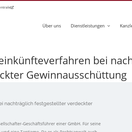
entrale
Über uns
Dienstleistungen
Kanzl
ileinkünfteverfahren bei nach
deckter Gewinnausschüttung
ei nachträglich festgestellter verdeckter
ellschafter‑Geschäftsführer einer GmbH. Für seine
t und eine Tantieme. Da er als Rechtsanwalt auch