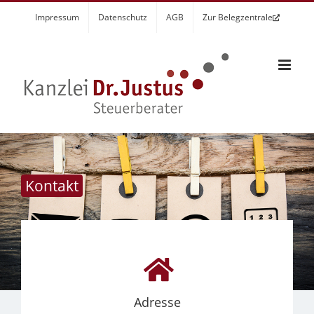
Zum
Impressum
Datenschutz
AGB
Zur Belegzentrale
Inhalt
springen
Kontakt
Adresse