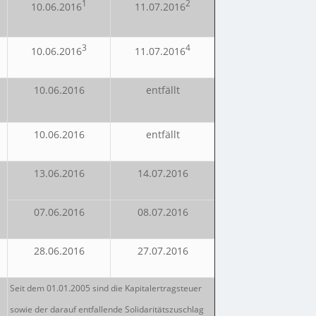
1
2
10.06.2016
11.07.2016
3
4
10.06.2016
11.07.2016
10.06.2016
entfällt
10.06.2016
entfällt
13.06.2016
14.07.2016
07.06.2016
08.07.2016
28.06.2016
27.07.2016
Seit dem 01.01.2005 sind die Kapitalertragsteuer
sowie der darauf entfallende Solidaritätszuschlag