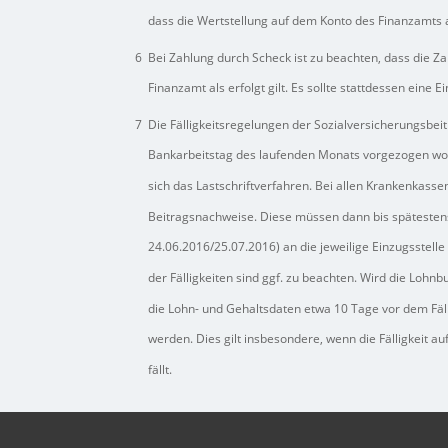
dass die Wertstellung auf dem Konto des Finanzamts am
6
Bei Zahlung durch Scheck ist zu beachten, dass die Z
Finanzamt als erfolgt gilt. Es sollte stattdessen eine
7
Die Fälligkeitsregelungen der Sozialversicherungsbeitr
Bankarbeitstag des laufenden Monats vorgezogen wo
sich das Lastschriftverfahren. Bei allen Krankenkassen
Beitragsnachweise. Diese müssen dann bis spätestens z
24.06.2016/25.07.2016) an die jeweilige Einzugsstell
der Fälligkeiten sind ggf. zu beachten. Wird die Lohnb
die Lohn- und Gehaltsdaten etwa 10 Tage vor dem Fäll
werden. Dies gilt insbesondere, wenn die Fälligkeit a
fällt.