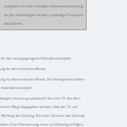
zeitgleich mit einer erfolgten Gewinnausschüttung
an den Anteilseigner an das zuständige Finanzamt
abzuführen.
 für das vorangegangene Kalendervierteljahr.
ung für den vorletzten Monat.
ng für den vorletzten Monat, bei Vierteljahreszahlern
Kalendervierteljahr.
ungen müssen grundsätzlich bis zum 10. des dem
schem Weg) abgegeben werden. Fällt der 10. auf
e Werktag der Stichtag. Bei einer Säumnis der Zahlung
oben. Eine Überweisung muss so frühzeitig erfolgen,