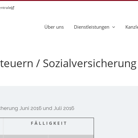
entrale
Über uns
Dienstleistungen
Kanzl
Steuern / Sozialversicherung 
cherung Juni 2016 und Juli 2016
F Ä L L I G K E I T