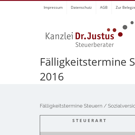
Zum
Impressum
Datenschutz
AGB
Zur Belegz
Inhalt
springen
Fälligkeitstermine 
2016
Fälligkeitstermine Steuern / Sozialversi
S T E U E R A R T