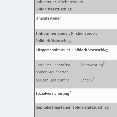
Lohnsteuer, Kirchensteuer,
Solidaritätszuschlag
Umsatzsteuer
Einkommensteuer, Kirchensteuer,
Solidaritätszuschlag
Körperschaftsteuer, Solidaritätszuschlag
5
Ende der Schonfrist Überweisung
obiger Steuerarten
6
bei Zahlung durch: Scheck
7
Sozialversicherung
Kapitalertragsteuer, Solidaritätszuschlag