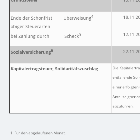
4
18.11.2
Ende der Schonfrist Überweisung
obiger Steuerarten
12.11.2
5
bei Zahlung durch: Scheck
6
22.11.2
Sozialversicherung
Kapitalertragsteuer, Solidaritätszuschlag
Die Kapitalertr
entfallende Soli
einer erfolgte
Anteilseigner a
abzuführen.
1
Für den abgelaufenen Monat.