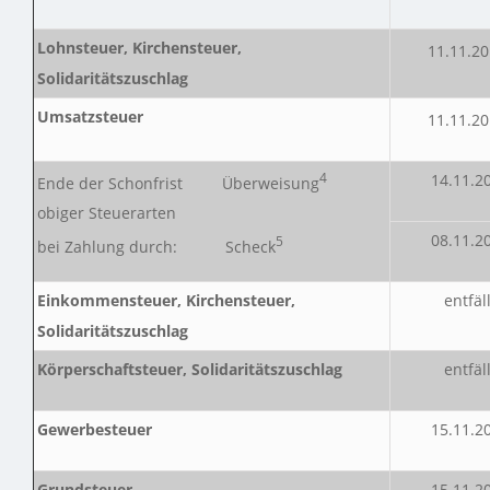
Lohnsteuer, Kirchensteuer,
11.11.2
Solidaritätszuschlag
Umsatzsteuer
11.11.2
4
14.11.2
Ende der Schonfrist Überweisung
obiger Steuerarten
08.11.2
5
bei Zahlung durch: Scheck
Einkommensteuer, Kirchensteuer,
entfäll
Solidaritätszuschlag
Körperschaftsteuer, Solidaritätszuschlag
entfäll
Gewerbesteuer
15.11.2
Grundsteuer
15.11.2