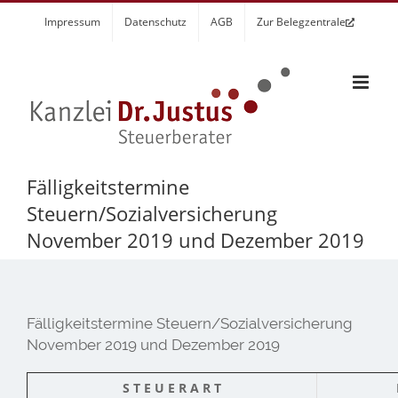
Zum
Impressum
Datenschutz
AGB
Zur Belegzentrale
Inhalt
springen
Fälligkeitstermine
Steuern/Sozialversicherung
November 2019 und Dezember 2019
Fälligkeitstermine Steuern/Sozialversicherung
November 2019 und Dezember 2019
S T E U E R A R T