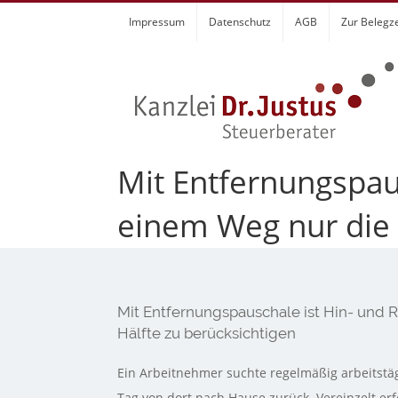
Zum
Impressum
Datenschutz
AGB
Zur Belegz
Inhalt
springen
Mit Entfernungspau
einem Weg nur die 
Mit Entfernungspauschale ist Hin- und
Hälfte zu berücksichtigen
Ein Arbeitnehmer suchte regelmäßig arbeitstäg
Tag von dort nach Hause zurück. Vereinzelt er