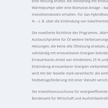
eine Heizung ersetzt, die vollständig mit erneu
Wärmepumpe oder eine Biomasse-Anlage – kan
Investitionskosten erhalten. Für Gas-Hybridh
% – z. B. über die Einbindung von Solarthermie
Die novellierte Richtlinie des Programms „Wä
Austauschprämie für Öl weitere Verbesserungen
Heizungen, die keine alte Ölheizung ersetzen, 
vollständig mit erneuerbaren Energien betrie
Erneuerbaren-Anteil von mindestens 25 % und 
Einbindung erneuerbarer Energien vorbereitet
wird mit der Novelle stark vereinfacht: die ei
Festbetragsförderung mit einer Vielzahl vers
Die Investitionszuschüsse für energieeffizien
Bundesamt für Wirtschaft und Ausfuhrkontroll