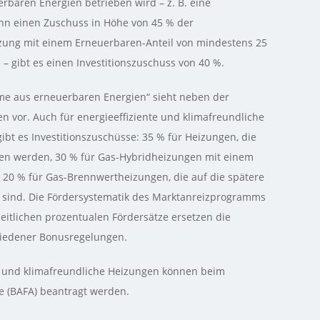
erbaren Energien betrieben wird – z. B. eine
n einen Zuschuss in Höhe von 45 % der
eizung mit einem Erneuerbaren-Anteil von mindestens 25
 – gibt es einen Investitionszuschuss von 40 %.
rme aus erneuerbaren Energien“ sieht neben der
 vor. Auch für energieeffiziente und klimafreundliche
gibt es Investitionszuschüsse: 35 % für Heizungen, die
ben werden, 30 % für Gas-Hybridheizungen mit einem
20 % für Gas-Brennwertheizungen, die auf die spätere
 sind. Die Fördersystematik des Marktanreizprogramms
nheitlichen prozentualen Fördersätze ersetzen die
chiedener Bonusregelungen.
te und klimafreundliche Heizungen können beim
e (BAFA) beantragt werden.