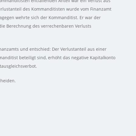
mmanditisten entfallenden Anteil war ein Verlust aus
Verlustanteil des Kommanditisten wurde vom Finanzamt
 Dagegen wehrte sich der Kommanditist. Er war der
n die Berechnung des verrechenbaren Verlusts
inanzamts und entschied: Der Verlustanteil aus einer
nditist beteiligt sind, erhöht das negative Kapitalkonto
tausgleichsverbot.
cheiden.