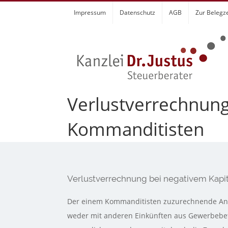
Zum
Impressum
Datenschutz
AGB
Zur Belegz
Inhalt
springen
Verlustverrechnung
Kommanditisten
Verlustverrechnung bei negativem Kapi
Der einem Kommanditisten zuzurechnende Ante
weder mit anderen Einkünften aus Gewerbebet