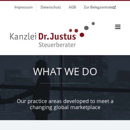
Zum
Impressum
Datenschutz
AGB
Zur Belegzentrale
Inhalt
springen
WHAT WE DO
Our practice areas developed to meet a
changing global marketplace