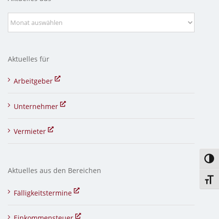
Aktuelles
aus
Aktuelles für
Arbeitgeber
Unternehmer
Vermieter
Umsc
Aktuelles aus den Bereichen
Schri
Fälligkeitstermine
Einkommensteuer